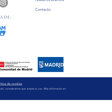
Contacto
s de:
ítica de cookies
egando, consideramos que acepta su uso. Más información en