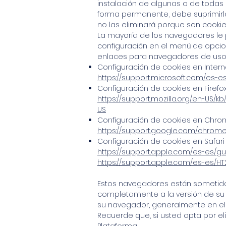
instalación de algunas o de todas 
forma permanente, debe suprimirla
no las eliminará porque son cookie
La mayoría de los navegadores le p
configuración en el menú de opcio
enlaces para navegadores de uso 
Configuración de cookies en Intern
https://support.microsoft.com/es-
Configuración de cookies en Firefo
https://support.mozilla.org/en-US/
US
Configuración de cookies en Chr
https://support.google.com/chrom
Configuración de cookies en Safari 
https://support.apple.com/es-es/gui
https://support.apple.com/es-es/HT
Estos navegadores están sometido
completamente a la versión de su
su navegador, generalmente en el 
Recuerde que, si usted opta por eli