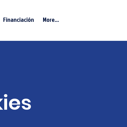
Financiación
More...
kies