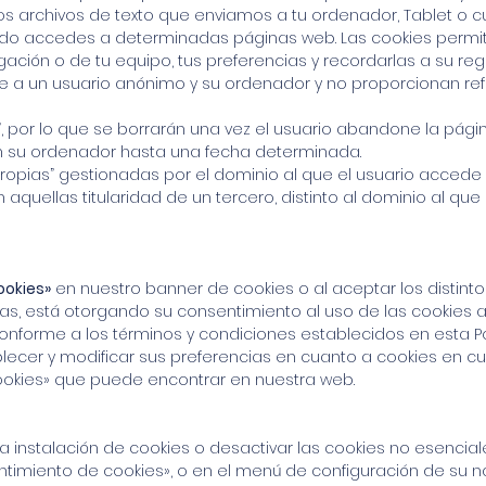
os archivos de texto que enviamos a tu ordenador, Tablet o cu
ndo accedes a determinadas páginas web. Las cookies permit
gación o de tu equipo, tus preferencias y recordarlas a su reg
e a un usuario anónimo y su ordenador y no proporcionan re
, por lo que se borrarán una vez el usuario abandone la pági
n su ordenador hasta una fecha determinada.
ropias” gestionadas por el dominio al que el usuario accede 
n aquellas titularidad de un tercero, distinto al dominio al qu
ookies»
en nuestro banner de cookies o al aceptar los distinto
as, está otorgando su consentimiento al uso de las cookies a
nforme a los términos y condiciones establecidos en esta Pol
ecer y modificar sus preferencias en cuanto a cookies en c
okies» que puede encontrar en nuestra web.
 la instalación de cookies o desactivar las cookies no esenc
timiento de cookies», o en el menú de configuración de su n