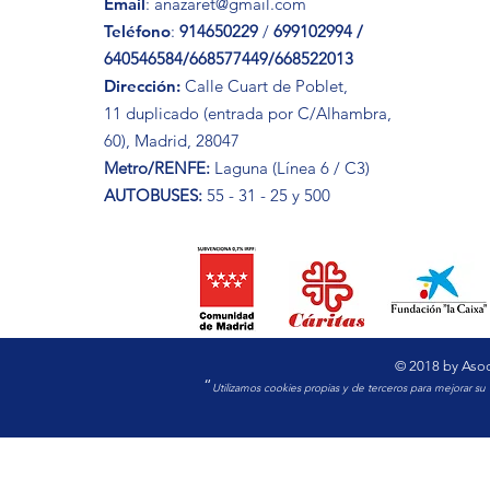
Email
:
anazaret@gmail.com
Teléfono
:
914650229
/
699102994 /
640546584/668577449/668522013
Dirección:
Calle Cuart de Poblet,
11 duplicado (entrada por C/Alhambra,
60), Madrid, 28047
Metro/RENFE:
Laguna (Línea 6 / C3)
AUTOBUSES:
55 - 31 - 25 y 500
© 2018 by Asoc
“
Utilizamos cookies propias y de terceros para mejorar s