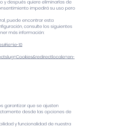
ro y después quiere eliminarlas de
onsentimiento impedirá su uso pero
ral, puede encontrar esta
guración, consulte los siguientes
ner más información:
es#ie=ie-10
rectslug=Cookies&redirectlocale=en-
s garantizar que se ajusten
rectamente desde las opciones de
bilidad y funcionalidad de nuestra