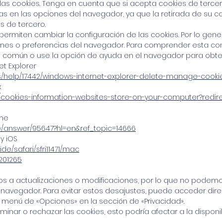
las cookies. Tenga en cuenta que si acepta cookies de terce
s en las opciones del navegador, ya que la retirada de su c
s de tercero.
ermiten cambiar la configuración de las cookies. Por lo gene
nes o preferencias del navegador. Para comprender esta confi
común o use la opción de ayuda en el navegador para obte
et Explorer
es/help/17442/windows-internet-explorer-delete-manage-cooki
x
kb/cookies-information-websites-store-on-your-computer?redi
ome
e/answer/95647?hl=en&ref_topic=14666
y iOS
de/safari/sfri11471/mac
201265
s a actualizaciones o modificaciones, por lo que no podemo
 navegador. Para evitar estos desajustes, puede acceder di
menú de «Opciones» en la sección de «Privacidad».
minar o rechazar las cookies, esto podría afectar a la disponi