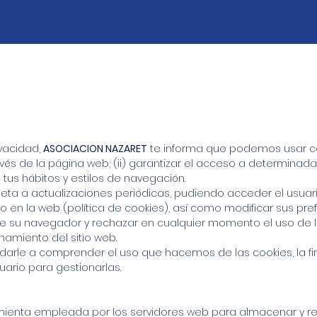
ivacidad,
ASOCIACION NAZARET
te informa que podemos usar coo
avés de la página web; (ii) garantizar el acceso a determinadas
tus hábitos y estilos de navegación.
ujeta a actualizaciones periódicas, pudiendo acceder el usuar
do en la web (política de cookies), así como modificar sus pr
de su navegador y rechazar en cualquier momento el uso de 
namiento del sitio web.
udarle a comprender el uso que hacemos de las cookies, la fina
ario para gestionarlas.
amienta empleada por los servidores web para almacenar y r