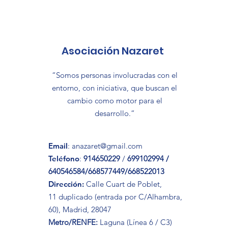
Asociación Nazaret
“Somos personas involucradas con el
entorno, con iniciativa, que buscan el
cambio como motor para el
desarrollo.”
Email
:
anazaret@gmail.com
Teléfono
:
914650229
/
699102994 /
640546584/668577449/668522013
Dirección:
Calle Cuart de Poblet,
11 duplicado (entrada por C/Alhambra,
60), Madrid, 28047
Metro/RENFE:
Laguna (Línea 6 / C3)